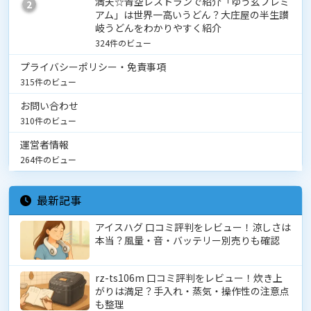
満天☆青空レストランで紹介「ゆう玄プレミ
2
アム」は世界一高いうどん？大庄屋の半生讃
岐うどんをわかりやすく紹介
324件のビュー
プライバシーポリシー・免責事項
315件のビュー
お問い合わせ
310件のビュー
運営者情報
264件のビュー
最新記事
アイスハグ 口コミ評判をレビュー！涼しさは
本当？風量・音・バッテリー別売りも確認
rz-ts106m 口コミ評判をレビュー！炊き上
がりは満足？手入れ・蒸気・操作性の注意点
も整理