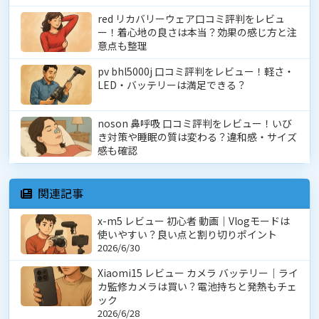
red リカバリーウェア口コミ評判をレビュ
ー！着心地の良さは本当？効果の感じ方と注
意点も整理
pv bhl5000j 口コミ評判をレビュー！軽さ・
LED・バッテリーは満足できる？
noson 鼻呼吸 口コミ評判をレビュー！いび
き対策や睡眠の質は変わる？違和感・サイズ
感も確認
関連記事
x-m5 レビュー 初心者 動画｜Vlogモードは
使いやすい？良い点と割り切りポイント
2026/6/30
Xiaomi15 レビュー カメラ バッテリー｜ライ
カ監修カメラは買い？電池持ちと発熱もチェ
ック
2026/6/28