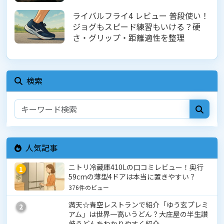
ライバルフライ4 レビュー 普段使い！
ジョグもスピード練習もいける？硬
さ・グリップ・距離適性を整理
検索
人気記事
ニトリ冷蔵庫410Lの口コミレビュー！奥行
1
59cmの薄型4ドアは本当に置きやすい？
376件のビュー
満天☆青空レストランで紹介「ゆう玄プレミ
2
アム」は世界一高いうどん？大庄屋の半生讃
岐うどんをわかりやすく紹介