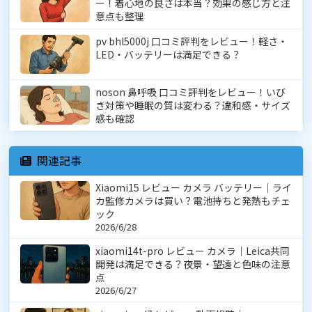
ー！着心地の良さは本当？効果の感じ方と注
意点も整理
pv bhl5000j 口コミ評判をレビュー！軽さ・
LED・バッテリーは満足できる？
noson 鼻呼吸 口コミ評判をレビュー！いび
き対策や睡眠の質は変わる？違和感・サイズ
感も確認
関連記事
Xiaomi15 レビュー カメラ バッテリー｜ライ
カ監修カメラは買い？電池持ちと発熱もチェ
ック
2026/6/28
xiaomi14t-pro レビュー カメラ｜Leica共同
開発は満足できる？夜景・望遠と色味の注意
点
2026/6/27