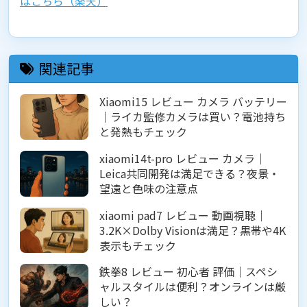
はこちら（楽天）
関連記事
Xiaomi15 レビュー カメラ バッテリー
｜ライカ監修カメラは買い？電池持ち
と発熱もチェック
xiaomi14t-pro レビュー カメラ｜
Leica共同開発は満足できる？夜景・
望遠と色味の注意点
xiaomi pad7 レビュー 動画視聴｜
3.2K×Dolby Visionは満足？黒帯や4K
表示もチェック
鉄拳8 レビュー 初心者 評価｜スペシ
ャルスタイルは便利？オンラインは厳
しい？