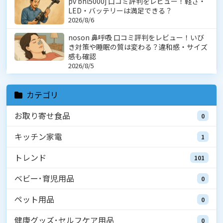
pv bhl5000j 口コミ評判をレビュー！軽さ・
LED・バッテリーは満足できる？
2026/8/6
noson 鼻呼吸 口コミ評判をレビュー！いび
き対策や睡眠の質は変わる？違和感・サイズ
感も確認
2026/8/5
カテゴリ
お取り寄せ食品
0
キッチン家電
1
トレンド
101
ベビー･育児用品
0
ペット用品
0
健康グッズ･セルフケア用品
0