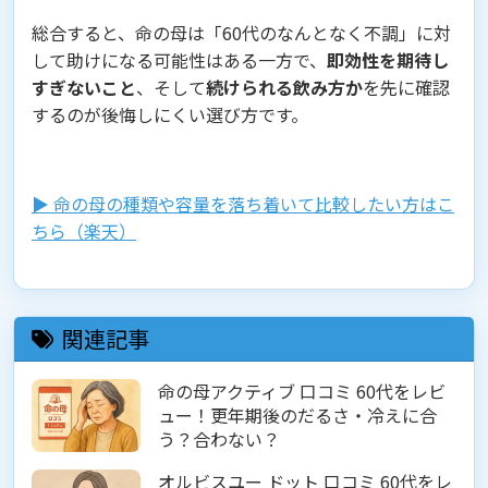
総合すると、命の母は「60代のなんとなく不調」に対
して助けになる可能性はある一方で、
即効性を期待し
すぎないこと
、そして
続けられる飲み方か
を先に確認
するのが後悔しにくい選び方です。
▶︎ 命の母の種類や容量を落ち着いて比較したい方はこ
ちら（楽天）
関連記事
命の母アクティブ 口コミ 60代をレビ
ュー！更年期後のだるさ・冷えに合
う？合わない？
オルビスユー ドット 口コミ 60代をレ