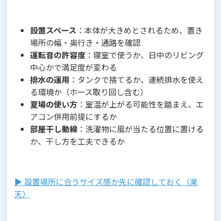
設置スペース
：本体が大きめとされるため、置き
場所の幅・奥行き・通路を確認
運転音の許容度
：寝室で使うか、日中のリビング
中心かで満足度が変わる
排水の運用
：タンクで捨てるか、連続排水を使え
る環境か（ホース取り回し含む）
夏場の使い方
：室温が上がる可能性を踏まえ、エ
アコン併用前提にするか
部屋干し動線
：洗濯物に風が当たる位置に置ける
か、干し方を工夫できるか
▶︎ 設置場所に合うサイズ感か先に確認しておく（楽
天）