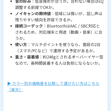
音の好み
：低音強めが合うか。合わない場合はEQ
調整する前提でOKか。
ノイキャンの期待値
：低域には強いが、話し声は
残りやすい傾向を許容できるか。
接続コーデック
：BluetoothはAAC / SBC対応と
されるため、対応端末と用途（動画・音楽）に合
うか。
使い方
：マルチポイントを使うなら、普段の2台
（スマホ/PCなど）で運用する予定があるか。
重さ・装着感
：約246gとされるオーバーイヤー型
なので、長時間装着する人は負担にならないか。
▶︎ カラー別の価格差を比較して選びたい方はこちら
（楽天）