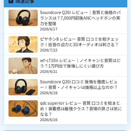
関連記事
Soundcore Q20i レビュー｜音質と価格のバ
ランスは？7,000円前後ANCヘッドホンの実
力を整理
2026/6/17
ピヤホン8 レビュー 音質 口コミを総チェッ
ク！低音の迫力と3Dオーディオは刺さる？
2026/7/22
wf-c710n レビュー｜ノイキャンと音質はど
う？1万円台で後悔しにくい選び方
2026/6/21
Soundcore Q20i 口コミ 後悔を徹底レビュ
ー！音質・ノイキャンは価格以上なのか？
2026/6/18
qdc superior レビュー 音質 口コミを総まと
め！装着感は最強クラス？音場の狭さは気に
なる？
2026/6/16