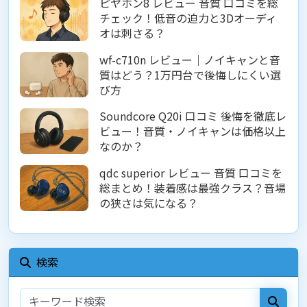
ピヤホン8 レビュー 音質 口コミを総
チェック！低音の迫力と3Dオーディ
オは刺さる？
wf-c710n レビュー｜ノイキャンと音
質はどう？1万円台で後悔しにくい選
び方
Soundcore Q20i 口コミ 後悔を徹底レ
ビュー！音質・ノイキャンは価格以上
なのか？
qdc superior レビュー 音質 口コミを
総まとめ！装着感は最強クラス？音場
の狭さは気になる？
検索