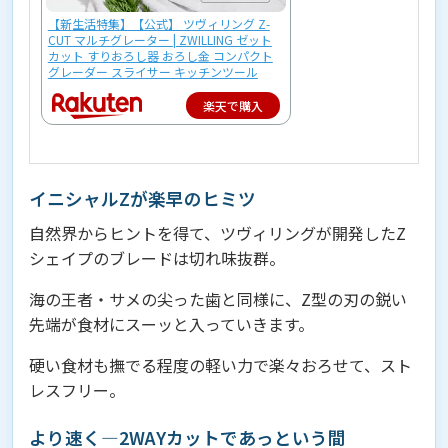
【新生活特集】【公式】 ツヴィリング Z-
CUT マルチグレーター | ZWILLING ゼット
カット すりおろし器 おろし金 コンパクト
グレーダー スライサー キッチンツール
楽天で購入
イニシャルZが楽早のヒミツ
自然界からヒントを得て、ツヴィリングが開発したZ
シェイプのブレードは切れ味抜群。
海の王者・サメの尖った歯と同様に、Z型の刃の鋭い
先端が食材にスーッと入っていきます。
硬い食材も撫でる程度の軽い力で楽々おろせて、スト
レスフリー。
より速く―2WAYカットであっという間