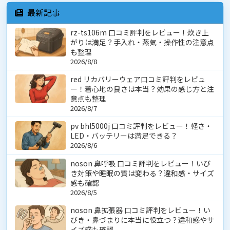
最新記事
rz-ts106m 口コミ評判をレビュー！炊き上
がりは満足？手入れ・蒸気・操作性の注意点
も整理
2026/8/8
red リカバリーウェア口コミ評判をレビュ
ー！着心地の良さは本当？効果の感じ方と注
意点も整理
2026/8/7
pv bhl5000j 口コミ評判をレビュー！軽さ・
LED・バッテリーは満足できる？
2026/8/6
noson 鼻呼吸 口コミ評判をレビュー！いび
き対策や睡眠の質は変わる？違和感・サイズ
感も確認
2026/8/5
noson 鼻拡張器 口コミ評判をレビュー！い
びき・鼻づまりに本当に役立つ？違和感やサ
イズ感も確認