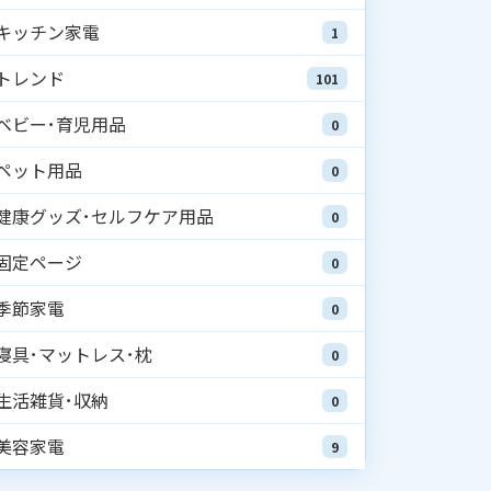
キッチン家電
1
トレンド
101
ベビー･育児用品
0
ペット用品
0
健康グッズ･セルフケア用品
0
固定ページ
0
季節家電
0
寝具･マットレス･枕
0
生活雑貨･収納
0
美容家電
9