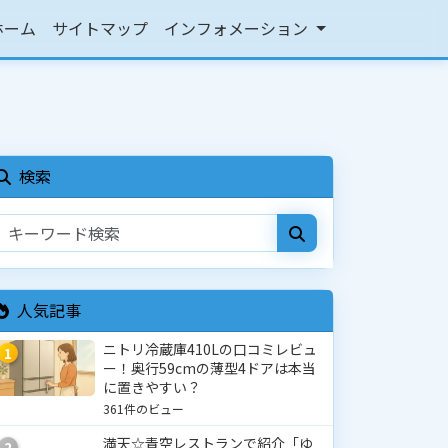
ホーム
サイトマップ
インフォメーション
検索
人気記事
ニトリ冷蔵庫410Lの口コミレビュ
1
ー！奥行59cmの薄型4ドアは本当
に置きやすい？
361件のビュー
満天☆青空レストランで紹介「ゆ
2