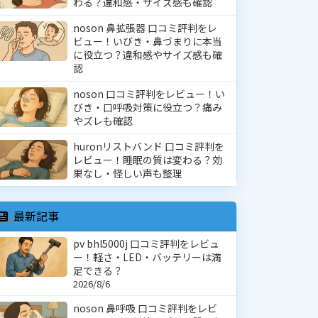
わる？違和感・サイズ感も確認
noson 鼻拡張器 口コミ評判をレ
ビュー！いびき・鼻づまりに本当
に役立つ？違和感やサイズ感も確
認
noson 口コミ評判をレビュー！い
びき・口呼吸対策に役立つ？痛み
やズレも確認
huronリストバンド 口コミ評判を
レビュー！睡眠の質は変わる？効
果なし・怪しい声も整理
最新記事
pv bhl5000j 口コミ評判をレビュ
ー！軽さ・LED・バッテリーは満
足できる？
2026/8/6
noson 鼻呼吸 口コミ評判をレビ